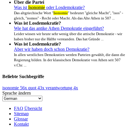
Über die Partei
Was ist
Isonomie
oder Losdemokratie?
Das altgriechische Wort "
Isonomie
" bedeutet "gleiche Macht", "isos" -
gleich, "nomos" - Recht oder Macht. Als das Alte Athen in 507 ...
Was ist Losdemokratie?
Wie hat das antike Athen Demokratie eingeführt?
Leider wissen wir heute sehr wenig über die attische Demokratie - wir
haben bisher nur die Hälfte verstanden. Das hat Gründe ...
Was ist Losdemokratie?
Aber wir haben doch schon Demokratie?
In allen westlichen Demokratien werden Parteien gewählt, die dann die
Regierung bilden. In der klassischen Demokratie von Athen seit 507
v.Chr. ...
Beliebte Suchbegriffe
isonomie
56x
quot
43x
verantwortung
4x
Sprache ändern
FAQ Übersicht
Sitemap
Glossar
Kontakt