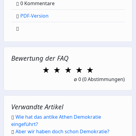
0 Kommentare
PDF-Version
Bewertung der FAQ
★
★
★
★
★
1 Star
2 Stars
3 Stars
4 Stars
5 Stars
∅
0
(0 Abstimmungen)
Verwandte Artikel
Wie hat das antike Athen Demokratie
eingeführt?
Aber wir haben doch schon Demokratie?