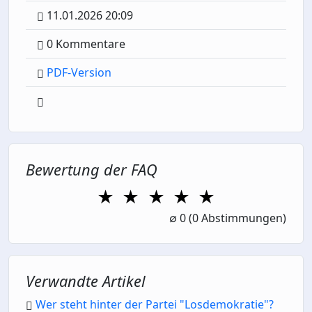
11.01.2026 20:09
0 Kommentare
PDF-Version
Bewertung der FAQ
★
★
★
★
★
1 Star
2 Stars
3 Stars
4 Stars
5 Stars
∅
0
(0 Abstimmungen)
Verwandte Artikel
Wer steht hinter der Partei "Losdemokratie"?